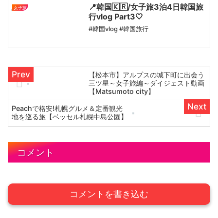
📍韓国🇰🇷/女子旅3泊4日韓国旅
女子旅
行vlog Part3🤍
#韓国vlog #韓国旅行
【松本市】アルプスの城下町に出会う
三ツ星～女子旅編～ダイジェスト動画
【Matsumoto city】
Peachで格安!札幌グルメ＆定番観光
地を巡る旅【ベッセル札幌中島公園】
コメント
コメントを書き込む