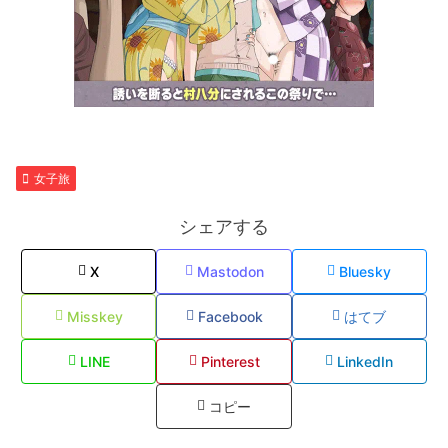
女子旅
シェアする
X
Mastodon
Bluesky
Misskey
Facebook
はてブ
LINE
Pinterest
LinkedIn
コピー