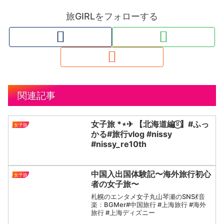
旅GIRLをフォローする
関連記事
女子旅 *⋆✈ 【北海道編⍤⃝】#ふっ
女子旅
かる#旅行vlog #nissy
#nissy_re10th
中国入出国体験記〜海外旅行初心
女子旅
者の女子旅〜
札幌のエンタメ女子丸山琴瀬のSNS💃音
楽：BGMer#中国旅行 #上海旅行 #海外
旅行 #上海ディズニー