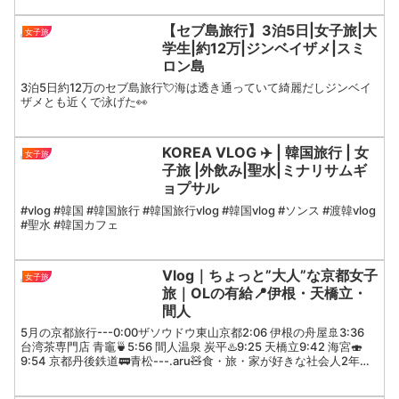
【セブ島旅行】3泊5日|女子旅|大
女子旅
学生|約12万|ジンベイザメ|スミ
ロン島
3泊5日約12万のセブ島旅行💘海は透き通っていて綺麗だしジンベイ
ザメとも近くで泳げた👀
KOREA VLOG ✈️ | 韓国旅行 | 女
女子旅
子旅 |外飲み|聖水|ミナリサムギ
ョプサル
#vlog #韓国 #韓国旅行 #韓国旅行vlog #韓国vlog #ソンス #渡韓vlog
#聖水 #韓国カフェ
Vlog｜ちょっと”大人”な京都女子
女子旅
旅｜OLの有給📍伊根・天橋立・
間人
5月の京都旅行---0:00ザソウドウ東山京都2:06 伊根の舟屋🚢3:36
台湾茶専門店 青竈🍵5:56 間人温泉 炭平♨️9:25 天橋立9:42 海宮🍣
9:54 京都丹後鉄道🚃青松---.aru🧸食・旅・家が好きな社会人2年目
の丸の内...