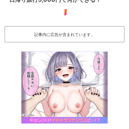
日帰り
記事内に広告が含まれています。