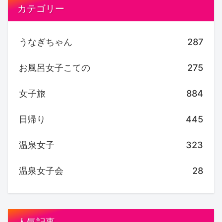
カテゴリー
うなぎちゃん
287
お風呂女子こての
275
女子旅
884
日帰り
445
温泉女子
323
温泉女子会
28