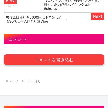
【日帰りひとり旅】外遊び大好き女が
行く。夏の絶景ハイキング👟✨
#shorts
🚃佐原日帰り🍧5000円以下で楽しめ
る30代女子のひとり旅Vlog
コメント
コメントを書き込む
ホーム
日帰り