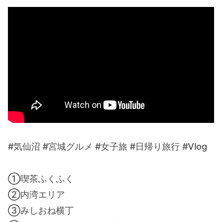
#気仙沼 #宮城グルメ #女子旅 #日帰り旅行 #Vlog
①喫茶ふくふく
②内湾エリア
③みしおね横丁