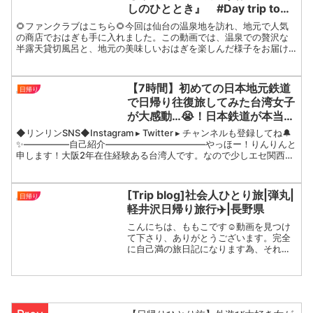
しのひととき』 #Day trip to
Onsen #당일치기온천 #日间水疗
🌻ファンクラブはこちら🌻今回は仙台の温泉地を訪れ、地元で人気
中心女孩
の商店でおはぎも手に入れました。この動画では、温泉での贅沢な
半露天貸切風呂と、地元の美味しいおはぎを楽しんだ様子をお届け
します。🏞️ 仙台の温泉地は、自然に囲まれた癒しの場。半露天...
【7時間】初めての日本地元鉄道
日帰り
で日帰り往復旅してみた台湾女子
が大感動…😭！日本鉄道が本当に
楽しい！！！
◆リンリンSNS◆Instagram ▸ Twitter ▸ チャンネルも登録してね🔔
✨—————自己紹介———————————やっほー！りんりんと
申します！大阪2年在住経験ある台湾人です。なので少しエセ関西弁
です！笑よく撮る、よく食べる、...
[Trip blog]社会人ひとり旅|弾丸|
日帰り
軽井沢日帰り旅行✈️|長野県
こんにちは、ももこです☺︎動画を見つけ
て下さり、ありがとうございます。完全
に自己満の旅日記になります為、それを
踏まえてご視聴して頂けると幸いです🍃
今後も気まぐれに動画を投稿します🦔良
かったら、チャンネル登録お願いします
🐾#アラサー女子 #ひ...