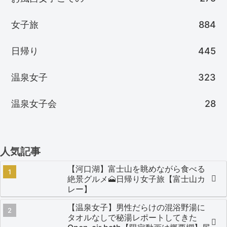
女子旅
884
日帰り
445
温泉女子
323
温泉女子会
28
人気記事
【河口湖】富士山を眺めながら食べる
絶景グルメ🗻日帰り女子旅【富士山カ
レー】
【温泉女子】男性だらけの混浴野湯に
タオルなしで秘湯レポートしてきた