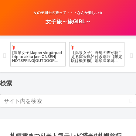
女の子同士の旅って・・・なんか楽しい☆
女子旅～旅GIRL～
温泉女子
お風呂女子こての
温
国
[温泉女子]Japan vlog#road
【温泉女子】野鳥の声が聴こ
温
💖
trip to akita ken ONSEN|
える露天風呂付き別荘【限定
【
温泉
HOTSPRING|OUTDOOR
版は概要欄】那須温泉郷
呂 
HOTSPRING in AUTUMN
Onsen Girls in Japan /
阿
2023|EDNA VLOG
Imperial Villa Onsen in Nasu
検索
札幌雪まつり✴️人気テレビ塔✴️#札幌旅行