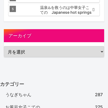
温泉♨️を救うのは中華女子こ
ての Japanese hot springs
アーカイブ
カテゴリー
うなぎちゃん
287
お風呂女子こての
275