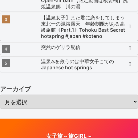
Open-air bath【限定動画は概要欄】尻
焼温泉郷 川の湯
【温泉女子】また君に恋をしてしまう
東北一の混浴露天 年齢制限がある高
級旅館《Part.1》Tohoku Best Secret
hotspring #japan #koteno
突然のゲリラ配信
温泉♨️を救うのは中華女子こての
Japanese hot springs
アーカイブ
女子旅～旅GIRL～