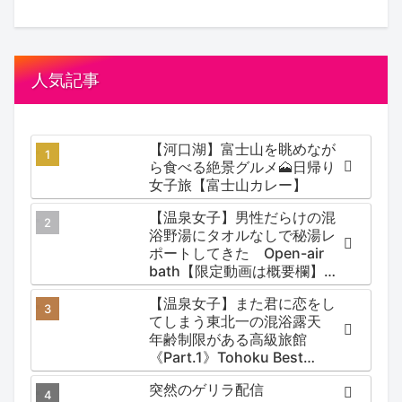
人気記事
【河口湖】富士山を眺めなが
ら食べる絶景グルメ🗻日帰り
女子旅【富士山カレー】
【温泉女子】男性だらけの混
浴野湯にタオルなしで秘湯レ
ポートしてきた Open-air
bath【限定動画は概要欄】尻
焼温泉郷 川の湯
【温泉女子】また君に恋をし
てしまう東北一の混浴露天
年齢制限がある高級旅館
《Part.1》Tohoku Best
Secret hotspring #japan
突然のゲリラ配信
#koteno