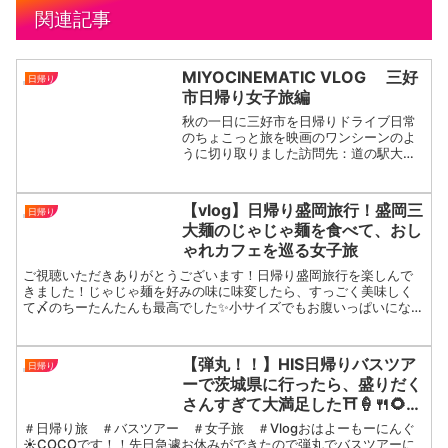
関連記事
MIYOCINEMATIC VLOG 三好
日帰り
市日帰り女子旅編
秋の一日に三好市を日帰りドライブ日常
のちょこっと旅を映画のワンシーンのよ
うに切り取りました訪問先：道の駅大歩
危、大歩危峡まんなか、歩危マート、祖
谷のかずら橋、琵琶の滝映像制作：池田
ケーブルネットワーク
【vlog】日帰り盛岡旅行！盛岡三
日帰り
大麺のじゃじゃ麺を食べて、おし
ゃれカフェを巡る女子旅
ご視聴いただきありがとうございます！日帰り盛岡旅行を楽しんで
きました！じゃじゃ麺を好みの味に味変したら、すっごく美味しく
て〆のちーたんたんも最高でした✨小サイズでもお腹いっぱいになっ
てコスパ最強飯だと思います！盛岡の街はレトロな建物が所々に...
【弾丸！！】HIS日帰りバスツア
日帰り
ーで茨城県に行ったら、盛りだく
さんすぎて大満足した⛩️🍦🍴🌻🍇
🍨
＃日帰り旅 ＃バスツアー ＃女子旅 ＃Vlogおはよーもーにんぐ
☀︎COCOです！！先日急遽お休みができたので弾丸でバスツアーに