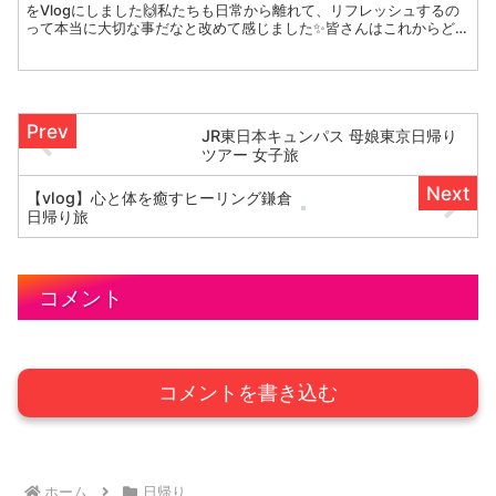
をVlogにしました🙌私たちも日常から離れて、リフレッシュするの
って本当に大切な事だなと改めて感じました✨皆さんはこれからどこ
に行ってみたいですか？是非、コメン...
JR東日本キュンパス 母娘東京日帰り
ツアー 女子旅
【vlog】心と体を癒すヒーリング鎌倉
日帰り旅
コメント
コメントを書き込む
ホーム
日帰り