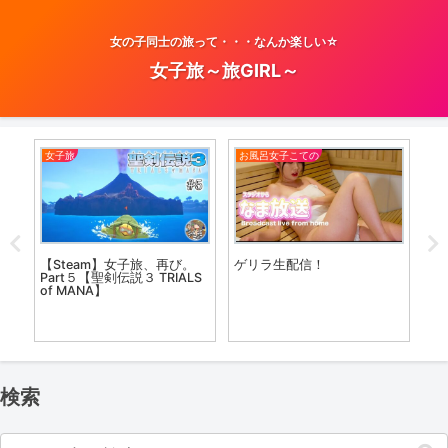
女の子同士の旅って・・・なんか楽しい☆
女子旅～旅GIRL～
女子旅
お風呂女子こての
温
なが
【Steam】女子旅、再び。
ゲリラ生配信！
帰り
Part５【聖剣伝説３ TRIALS
of MANA】
[温
tri
HO
HO
20
検索