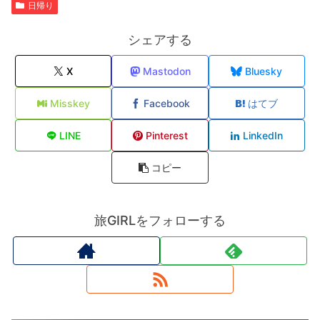
日帰り
シェアする
X
Mastodon
Bluesky
Misskey
Facebook
はてブ
LINE
Pinterest
LinkedIn
コピー
旅GIRLをフォローする