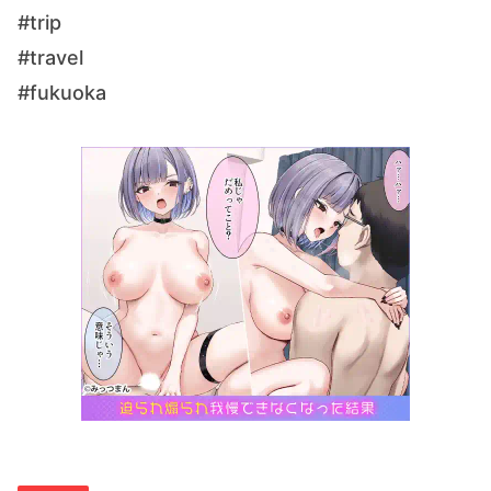
#trip
#travel
#fukuoka