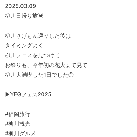
2025.03.09
柳川日帰り旅💓
柳川さげもん巡りした後は
タイミングよく
柳川フェスを見つけて
お祭りも、今年初の花火まで見て
柳川大満喫した1日でした😊
▶︎YEGフェス2025
#福岡旅行
#柳川観光
#柳川グルメ