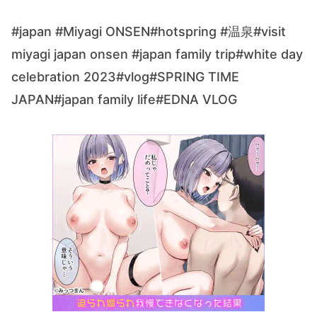
#japan #Miyagi ONSEN#hotspring #温泉#visit
miyagi japan onsen #japan family trip#white day
celebration 2023#vlog#SPRING TIME
JAPAN#japan family life#EDNA VLOG