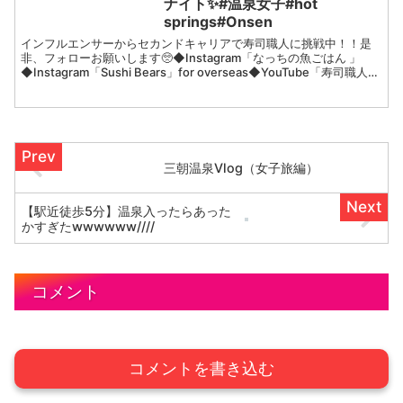
ナイト✨#温泉女子#hot
springs#Onsen
インフルエンサーからセカンドキャリアで寿司職人に挑戦中！！是
非、フォローお願いします🥺◆Instagram「なっちの魚ごはん 」
◆Instagram「Sushi Bears」for overseas◆YouTube「寿司職人な
っちの日常」◆...
三朝温泉Vlog（女子旅編）
【駅近徒歩5分】温泉入ったらあった
かすぎたwwwwww////
コメント
コメントを書き込む