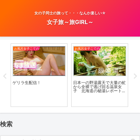
女の子同士の旅って・・・なんか楽しい☆
女子旅～旅GIRL～
お風呂女子こての
お風呂女子こての
お
ラ
ゲリラ生配信！
日本一の野湯露天で大量の虻
【
から全裸で逃げ回る温泉女
浴
子 北海道の秘湯レポート
洞
GINKONYU Japan’s best
版は
secret Onsen #hotspring
온천
#japan #koteno
検索