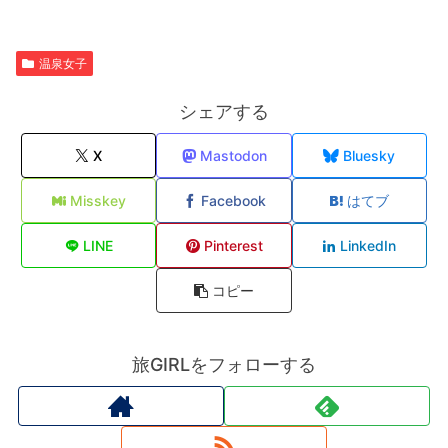
温泉女子
シェアする
X
Mastodon
Bluesky
Misskey
Facebook
はてブ
LINE
Pinterest
LinkedIn
コピー
旅GIRLをフォローする