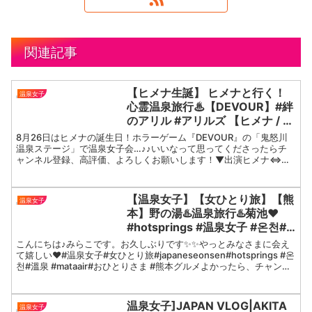
関連記事
【ヒメナ生誕】 ヒメナと行く！
温泉女子
心霊温泉旅行♨︎【DEVOUR】#絆
のアリル #アリルズ 【ヒメナ / ノ
エル / ジュア】
8月26日はヒメナの誕生日！ホラーゲーム『DEVOUR』の「鬼怒川
温泉ステージ」で温泉女子会…♪♪いいなって思ってくださったらチ
ャンネル登録、高評価、よろしくお願いします！▼出演ヒメナ⇔荒
井 瑠里ノエル⇔貫井 柚佳ジュア⇔南雲 希美▼XRア...
【温泉女子】【女ひとり旅】【熊
温泉女子
本】野の湯♨️温泉旅行♨️菊池❤️
#hotsprings #温泉女子 #온천#
溫泉 #mataair
こんにちは♪みらこです。お久しぶりです✨✨やっとみなさまに会え
て嬉しい❤️#温泉女子#女ひとり旅#japaneseonsen#hotsprings #온
천#溫泉 #mataair#おひとりさま #熊本グルメよかったら、チャンネ
ル登録、高評価...
温泉女子]JAPAN VLOG|AKITA
温泉女子