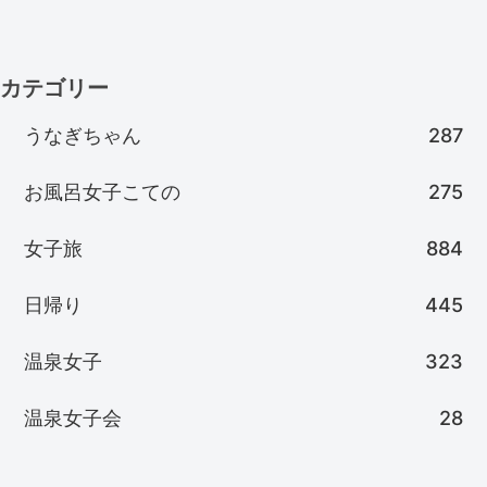
カテゴリー
うなぎちゃん
287
お風呂女子こての
275
女子旅
884
日帰り
445
温泉女子
323
温泉女子会
28