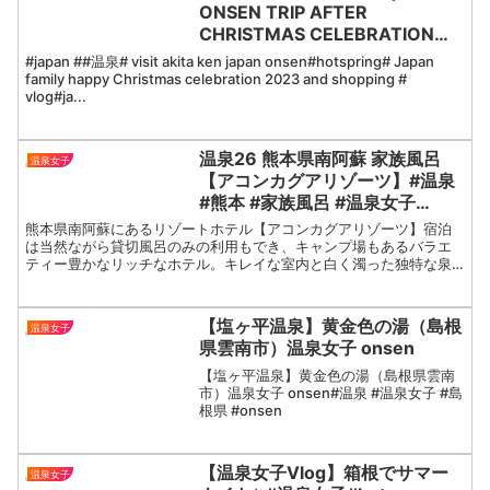
ONSEN TRIP AFTER
CHRISTMAS CELEBRATION
|Visit akita ONSEN |温泉|EDNA
#japan ##温泉# visit akita ken japan onsen#hotspring# Japan
VLOG
family happy Christmas celebration 2023 and shopping #
vlog#ja...
温泉26 熊本県南阿蘇 家族風呂
温泉女子
【アコンカグアリゾーツ】#温泉
#熊本 #家族風呂 #温泉女子
#onsen
熊本県南阿蘇にあるリゾートホテル【アコンカグアリゾーツ】宿泊
は当然ながら貸切風呂のみの利用もでき、キャンプ場もあるバラエ
ティー豊かなリッチなホテル。キレイな室内と白く濁った独特な泉
質。オススメの温泉です。詳しくはHPを見てね！公式HP---...
【塩ヶ平温泉】黄金色の湯（島根
温泉女子
県雲南市）温泉女子 onsen
【塩ヶ平温泉】黄金色の湯（島根県雲南
市）温泉女子 onsen#温泉 #温泉女子 #島
根県 #onsen
【温泉女子Vlog】箱根でサマー
温泉女子