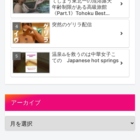
てしまう東北一の混浴露天
年齢制限がある高級旅館
《Part.1》Tohoku Best
Secret hotspring #japan
突然のゲリラ配信
#koteno
温泉♨️を救うのは中華女子こ
ての Japanese hot springs
アーカイブ