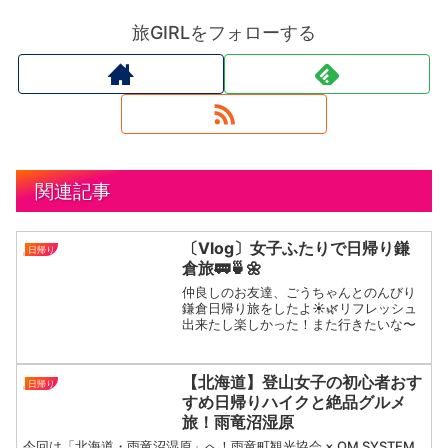
旅GIRLをフォローする
関連記事
〔Vlog〕女子ふたりで日帰り鎌
日帰り
倉旅🚃🍵🌼
仲良しのお友達、ごうちゃんとのんびり
鎌倉日帰り旅をしたよ☀️🌿リフレッシュ
出来たし楽しかった！また行きたいな〜
【北海道】登山女子の初心者おす
日帰り
すめ日帰りハイクと絶品グルメ
旅！雨竜沼湿原
今回は「北海道・雨竜沼湿原」へ！雨竜町観光協会 × OM SYSTEM