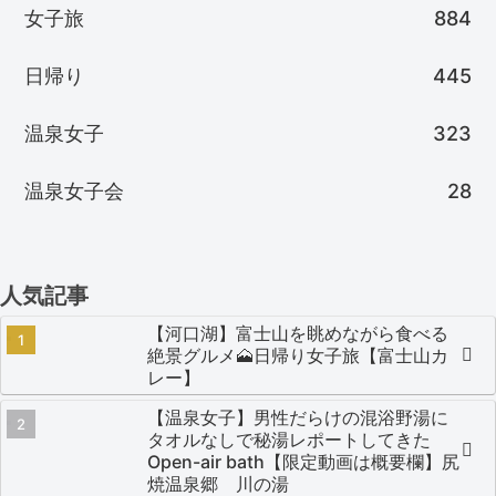
女子旅
884
日帰り
445
温泉女子
323
温泉女子会
28
人気記事
【河口湖】富士山を眺めながら食べる
絶景グルメ🗻日帰り女子旅【富士山カ
レー】
【温泉女子】男性だらけの混浴野湯に
タオルなしで秘湯レポートしてきた
Open-air bath【限定動画は概要欄】尻
焼温泉郷 川の湯