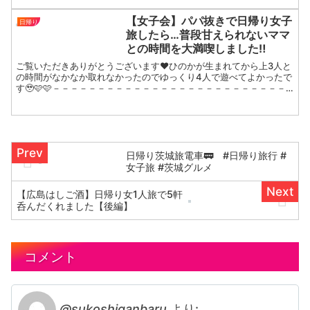
【女子会】パパ抜きで日帰り女子
日帰り
旅したら…普段甘えられないママ
との時間を大満喫しました‼︎
ご覧いただきありがとうございます❤️ひのかが生まれてから上3人と
の時間がなかなか取れなかったのでゆっくり4人で遊べてよかったで
す🥹🩷🩷－－－－－－－－－－－－－－－－－－－－－－－－－－
－－－◎ひろぴーファミリーのブランド▽hug mame...
日帰り茨城旅電車🚃 #日帰り旅行 #
女子旅 #茨城グルメ
【広島はしご酒】日帰り女1人旅で5軒
呑んだくれました【後編】
コメント
@sukoshiganbaru
より: