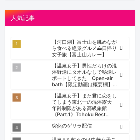
人気記事
【河口湖】富士山を眺めなが
ら食べる絶景グルメ🗻日帰り
女子旅【富士山カレー】
【温泉女子】男性だらけの混
浴野湯にタオルなしで秘湯レ
ポートしてきた Open-air
bath【限定動画は概要欄】尻
焼温泉郷 川の湯
【温泉女子】また君に恋をし
てしまう東北一の混浴露天
年齢制限がある高級旅館
《Part.1》Tohoku Best
Secret hotspring #japan
突然のゲリラ配信
#koteno
温泉♨️を救うのは中華女子こ