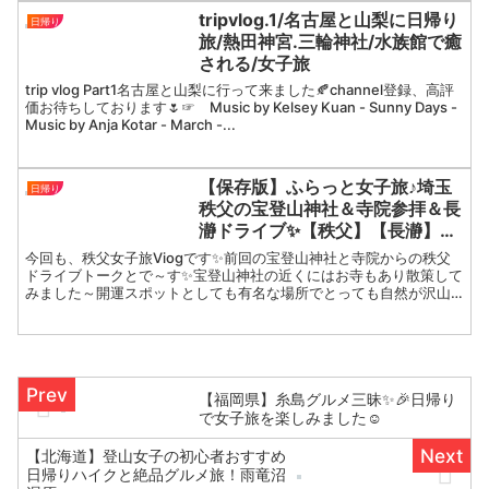
tripvlog.1/名古屋と山梨に日帰り
日帰り
旅/熱田神宮.三輪神社/水族館で癒
される/女子旅
trip vlog Part1名古屋と山梨に行って来ました🍂channel登録、高評
価お待ちしております🌷☞ Music by Kelsey Kuan - Sunny Days -
Music by Anja Kotar - March -...
【保存版】ふらっと女子旅♪埼玉
日帰り
秩父の宝登山神社＆寺院参拝＆長
瀞ドライブ✨【秩父】【長瀞】
【宝登山神社】【宝登山】【日帰
今回も、秩父女子旅Viogです✨前回の宝登山神社と寺院からの秩父
り】【温泉】【旅館】
ドライブトークとで～す✨宝登山神社の近くにはお寺もあり散策して
みました～開運スポットとしても有名な場所でとっても自然が沢山
で癒されます✨近くに訪れた際には是非行かれてみてくださ...
【福岡県】糸島グルメ三昧✨🎉日帰り
で女子旅を楽しみました☺️
【北海道】登山女子の初心者おすすめ
日帰りハイクと絶品グルメ旅！雨竜沼