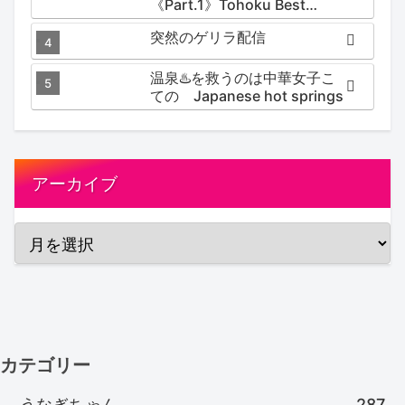
《Part.1》Tohoku Best
Secret hotspring #japan
突然のゲリラ配信
#koteno
温泉♨️を救うのは中華女子こ
ての Japanese hot springs
アーカイブ
カテゴリー
うなぎちゃん
287