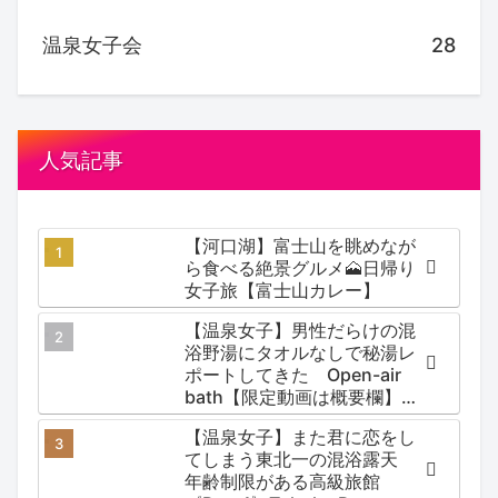
温泉女子会
28
人気記事
【河口湖】富士山を眺めなが
ら食べる絶景グルメ🗻日帰り
女子旅【富士山カレー】
【温泉女子】男性だらけの混
浴野湯にタオルなしで秘湯レ
ポートしてきた Open-air
bath【限定動画は概要欄】尻
焼温泉郷 川の湯
【温泉女子】また君に恋をし
てしまう東北一の混浴露天
年齢制限がある高級旅館