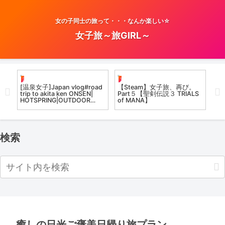
女の子同士の旅って・・・なんか楽しい☆
女子旅～旅GIRL～
温泉女子
女子旅
温
ンだ
[温泉女子]Japan vlog#road
【Steam】女子旅、再び。
【
ス
trip to akita ken ONSEN|
Part５【聖剣伝説３ TRIALS
名
絶景
HOTSPRING|OUTDOOR
of MANA】
#温
HOTSPRING in AUTUMN
#混浴
2023|EDNA VLOG
子
検索
癒しの日光ご褒美日帰り旅プラン