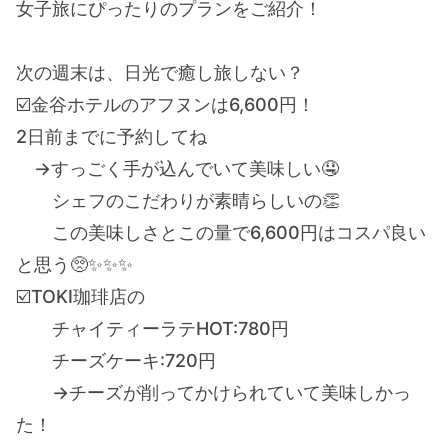
女子旅にぴったりのプランをご紹介！
次の週末は、日光で癒し旅しない？
☑️金谷ホテルのアフヌンは6,600円！
2日前までに予約してね
→すっごく手が込んでいて美味しい🤤
シェフのこだわりが素晴らしいの👏
この美味しさとこの量で6,600円はコスパ良い
と思う🥺✨✨✨
☑️TOKI珈琲店の
チャイティーラテHOT:780円
チーズケーキ:720円
→チーズが削ってかけられていて美味しかっ
た！