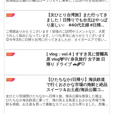
琶湖国定公園の八幡山ロープウェイに乗車して山頂へ行き琵琶湖や
恋人の聖地などを散策しました。最終目的地は彦根城を外観だけ...
【女ひとり台湾旅】また行ってき
日帰り
ました！日帰りでも台北はやっぱ
り楽しい♪ #40代主婦 #日帰り
海外 #冰讃 #マンゴーかき氷
ご視聴ありがとうございます！皆様のご訪問やコメントなど、大変
うれしく励みになっています。いつも本当にありがとうございます
😊今年3月に日帰り台湾に行ってきましたが、タイガーエアで安いチ
ケットを買えたので、また日帰りで行って参りました。ただ今、...
[ vlog：vol.4 ] すすき見に曽爾高
日帰り
原 vlog🦌♡/ 奈良旅行 女子旅 日
帰り ドライブ 🚗🌾🤍
【ひたちなか/日帰り】海浜鉄道
日帰り
で行くおさかな市場の海鮮と絶品
スイーツ＆お土産/海浜公園コキ
ア/hitachinaka
女ひとり茨城県ひたちなかへ日帰り旅。海浜公園を散策した後は、
ひたちなか海浜鉄道に乗って、海の見える鳥居とおさかな市場で海
鮮を堪能。お土産を買って素敵なカフェにも立ち寄りました。想像
以上に美味しいモノに出逢えた旅となりました！動画の最後に費
用...