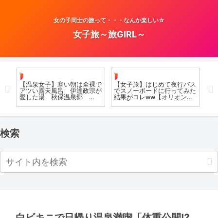
女の子同士の旅って・・・なんか楽しい☆
女子旅～旅GIRL～
お風呂女子こての
日帰り
お
れな
【温泉女子】寒い朝は全裸で
【女子旅】はじめて夜行バス
温
混浴
アツい露天風呂 伊達政宗が
でスノーボードに行ってみた
去
愛した湯 秋保温泉郷
結果がコレww【オリオンツ
ク
 奥
Open-air bath
アー】
me
#hots
#j
検索
白ビキニで日帰り温泉満喫「体重公開⁉︎