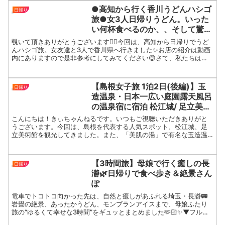
●高知から行く香川うどんハシゴ
日帰り
旅●女3人日帰りうどん。いった
い何杯食べるのか、、そして驚き
の合計金額！
覗いて頂きありがとうございます🙇‍♀️今回は、高知から日帰りでうど
んハシゴ旅。女友達と3人で香川県へ行きました✨️お店の紹介は動画
内にありますので是非参考にしてみてください😊さて、私たちはい
ったい何杯食べれるのか、、動画が良かったら高評価ボ...
【島根女子旅 1泊2日(後編)】玉
日帰り
造温泉・日本一広い庭園露天風呂
の温泉宿に宿泊 松江城/ 足立美術
館/玉造温泉長楽園
こんにちは！きぃちゃんねるです。いつもご視聴いただきありがと
うございます。今回は、島根を代表する人気スポット、松江城、足
立美術館を観光してきました。また、「美肌の湯」で有名な玉造温
泉にも宿泊してきましたので、島根への旅行の際に参考にしてい
た...
【3時間旅】母娘で行く癒しの長
日帰り
瀞🌿日帰りで食べ歩き＆絶景さん
ぽ
電車でトコトコ向かった先は、自然と癒しがあふれる埼玉・長瀞🚃
岩畳の絶景、あったかうどん、モンブランアイスまで、母娘ふたり
旅の“ゆるくて幸せな3時間”をギュッとまとめました🫶🏻✨▼フルバ
ージョンはこちらから👇🎥 【母娘ふたり旅】秩父・長瀞でほ...