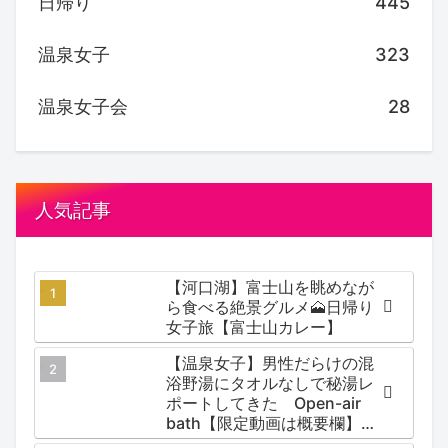
日帰り
445
温泉女子
323
温泉女子会
28
人気記事
【河口湖】富士山を眺めなが
ら食べる絶景グルメ🗻日帰り
女子旅【富士山カレー】
【温泉女子】男性だらけの混
浴野湯にタオルなしで秘湯レ
ポートしてきた Open-air
bath【限定動画は概要欄】尻
焼温泉郷 川の湯