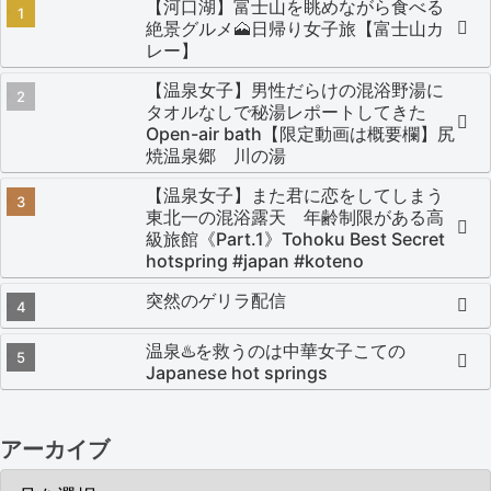
【河口湖】富士山を眺めながら食べる
絶景グルメ🗻日帰り女子旅【富士山カ
レー】
【温泉女子】男性だらけの混浴野湯に
タオルなしで秘湯レポートしてきた
Open-air bath【限定動画は概要欄】尻
焼温泉郷 川の湯
【温泉女子】また君に恋をしてしまう
東北一の混浴露天 年齢制限がある高
級旅館《Part.1》Tohoku Best Secret
hotspring #japan #koteno
突然のゲリラ配信
温泉♨️を救うのは中華女子こての
Japanese hot springs
アーカイブ