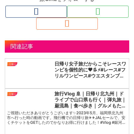
関連記事
日帰り女子旅だからこそレースワ
日帰り
ンピを個性的に🖤👢⚡️#レース#フ
リルワンピース#ウエスタンブー
ツ#ロックt#箱根#海外ファッシ
ョン
旅行Vlog 🚢｜日帰り北九州｜ド
日帰り
ライブで山口県も行く｜弾丸旅｜
巌流島｜食べ歩き｜グルメもたの
しむ｜福岡｜KITAKYUSHU trip
ご視聴いただきありがとうございます✨2023年5月、福岡県北九州
市へ行った時の動画です。飛行機での日帰り旅✈︎✈︎JALセールで、安
くチケットをGETしたのでかなりお得に行けました！#Vlog #銀河鉄
道999#シロヤ#食べ歩き#鉄なべ餃子...