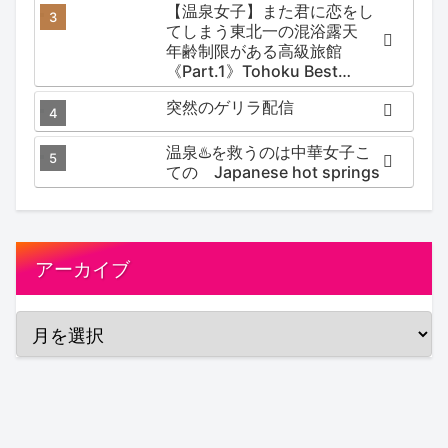
【温泉女子】また君に恋をし
てしまう東北一の混浴露天
年齢制限がある高級旅館
《Part.1》Tohoku Best
Secret hotspring #japan
突然のゲリラ配信
#koteno
温泉♨️を救うのは中華女子こ
ての Japanese hot springs
アーカイブ