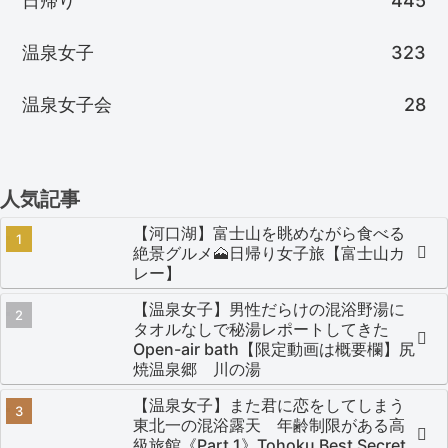
日帰り
445
温泉女子
323
温泉女子会
28
人気記事
【河口湖】富士山を眺めながら食べる
絶景グルメ🗻日帰り女子旅【富士山カ
レー】
【温泉女子】男性だらけの混浴野湯に
タオルなしで秘湯レポートしてきた
Open-air bath【限定動画は概要欄】尻
焼温泉郷 川の湯
【温泉女子】また君に恋をしてしまう
東北一の混浴露天 年齢制限がある高
級旅館《Part.1》Tohoku Best Secret