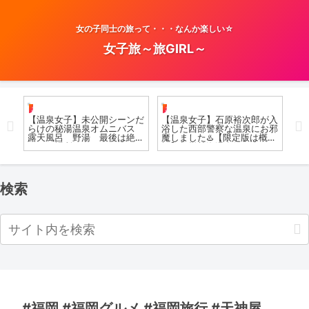
女の子同士の旅って・・・なんか楽しい☆
女子旅～旅GIRL～
お風呂女子こての
お風呂女子こての
お
置き
【温泉女子】未公開シーンだ
【温泉女子】石原裕次郎が入
温
ピッ
らけの秘湯温泉オムニバス
浴した西部警察な温泉にお邪
#K
露天風呂 野湯 最後は絶景
魔しました♨️【限定版は概要
のあの場所へ Gunma of
欄】磐梯熱海温泉郷
the world to enjoy in the
Onsen Girls in Japan / hot
omnibus
spring culture
検索
#福岡 #福岡グルメ #福岡旅行 #天神屋