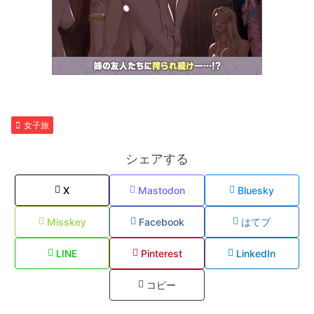
女子旅
シェアする
X
Mastodon
Bluesky
Misskey
Facebook
はてブ
LINE
Pinterest
LinkedIn
コピー