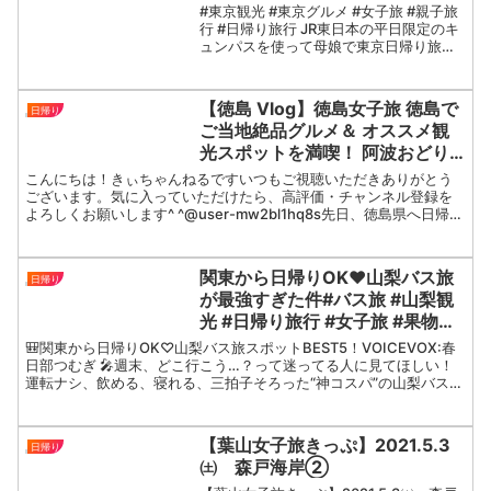
#東京観光 #東京グルメ #女子旅 #親子旅
行 #日帰り旅行 JR東日本の平日限定のキ
ュンパスを使って母娘で東京日帰り旅に
出掛けてきました。私は行きたかった神
社、娘は行きたかった老舗カフェに行け
て大満足な旅行でした♪渋谷OMUSUBI
【徳島 Vlog】徳島女子旅 徳島で
日帰り
CA...
ご当地絶品グルメ＆ オススメ観
光スポットを満喫！ 阿波おどり/
道の駅くるくるなると/びんび家/
こんにちは！きぃちゃんねるですいつもご視聴いただきありがとう
徳島ラーメン/大塚国際美術館/渦
ございます。気に入っていただけたら、高評価・チャンネル登録を
よろしくお願いします^ ^@user-mw2bl1hq8s先日、徳島県へ日帰り
の道
女子旅に行ってきました。観光や絶品ご当地グ...
関東から日帰りOK♥山梨バス旅
日帰り
が最強すぎた件#バス旅 #山梨観
光 #日帰り旅行 #女子旅 #果物狩
り #ワイン試飲 #週末旅行 #国内
🎒関東から日帰りOK♡山梨バス旅スポットBEST5！VOICEVOX:春
旅行おすすめバス旅行
日部つむぎ 🎤週末、どこ行こう…？って迷ってる人に見てほしい！
運転ナシ、飲める、寝れる、三拍子そろった“神コスパ”の山梨バス旅
を、ランキング形式でテンポよく紹介します✨...
【葉山女子旅きっぷ】2021.5.3
日帰り
㈯ 森戸海岸②