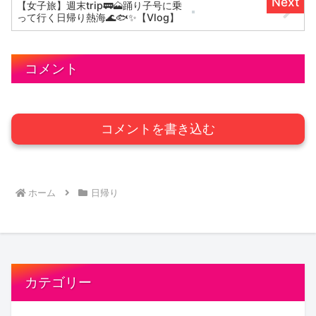
【女子旅】週末trip🚃🗻踊り子号に乗
って行く日帰り熱海🌊🐟✨【Vlog】
コメント
コメントを書き込む
ホーム
日帰り
カテゴリー