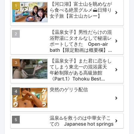
【河口湖】富士山を眺めなが
ら食べる絶景グルメ🗻日帰り
女子旅【富士山カレー】
【温泉女子】男性だらけの混
浴野湯にタオルなしで秘湯レ
ポートしてきた Open-air
bath【限定動画は概要欄】尻
焼温泉郷 川の湯
【温泉女子】また君に恋をし
てしまう東北一の混浴露天
年齢制限がある高級旅館
《Part.1》Tohoku Best
Secret hotspring #japan
突然のゲリラ配信
#koteno
温泉♨️を救うのは中華女子こ
ての Japanese hot springs