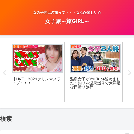
女の子同士の旅って・・・なんか楽しい☆
女子旅～旅GIRL～
お風呂女子こての
日帰り
お
者の
【LIVE】2023クリスマスラ
【
温泉女子がYouTube始めまし
ール
イブ！！！！
ア
た！釣り＆温泉巡りで大満足
d
愛
な日帰り旅行
Op
検索