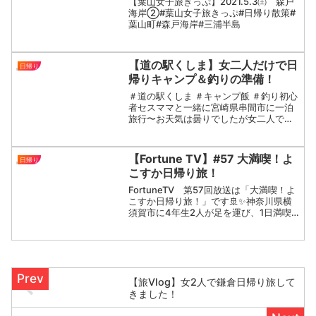
【葉山女子旅きっぷ】2021.5.3㈯ 森戸
海岸②#葉山女子旅きっぷ#日帰り散策#
葉山町#森戸海岸#三浦半島
【道の駅くしま】女二人だけで日
日帰り
帰りキャンプ＆釣りの準備！
＃道の駅くしま ＃キャンプ飯 ＃釣り初心
者セスママと一緒に宮崎県串間市に一泊
旅行〜お天気は曇りでしたが女二人で日
帰りキャンプ＆釣りの準備をしました！
【撮影した道の駅】道の駅くしまホーム
ページ今回は超簡単キャンプ飯に初挑
【Fortune TV】#57 大満喫！よ
日帰り
戦！・アヒージョ・さつ...
こすか日帰り旅！
FortuneTV 第57回放送は「大満喫！よ
こすか日帰り旅！」です🚢✨神奈川県横
須賀市に4年生2人が足を運び、1日満喫
してきました👏都内からもアクセスしや
すく、大学からも気軽にいける横須賀を
堪能してきた様子をお届けします🌟無人
島の猿島で海...
【旅Vlog】女2人で鎌倉日帰り旅して
きました！