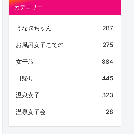
カテゴリー
うなぎちゃん
287
お風呂女子こての
275
女子旅
884
日帰り
445
温泉女子
323
温泉女子会
28