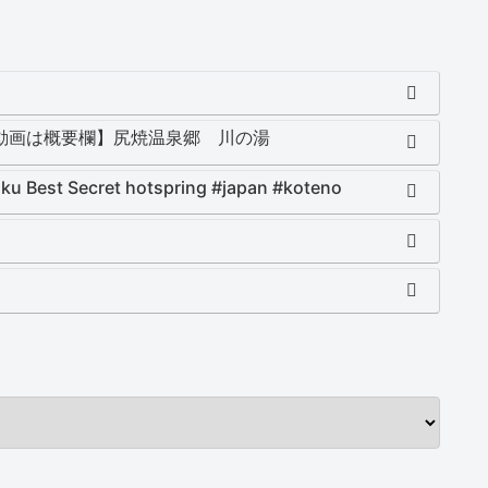
限定動画は概要欄】尻焼温泉郷 川の湯
【温泉女子】また君に恋をしてしまう東北一の混浴露天 年齢制限がある高級旅館《Part.1》Tohoku Best Secret hotspring #japan #koteno