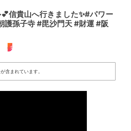
💕信貴山へ行きました✨#パワー
朝護孫子寺 #毘沙門天 #財運 #阪
女子旅
告が含まれています。