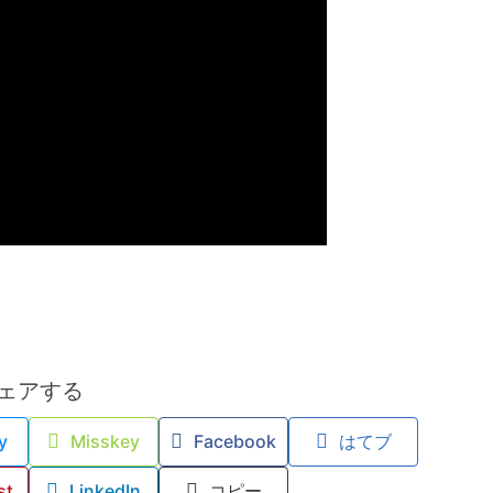
ェアする
y
Misskey
Facebook
はてブ
st
LinkedIn
コピー