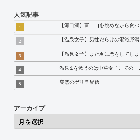
人気記事
【河口湖】富士山を眺めながら食べ
【温泉女子】男性だらけの混浴野湯に
温泉♨️を救うのは中華女子こての Japan
突然のゲリラ配信
アーカイブ