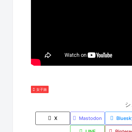
女子旅
シ
X
Mastodon
Bluesk
LINE
Pintere