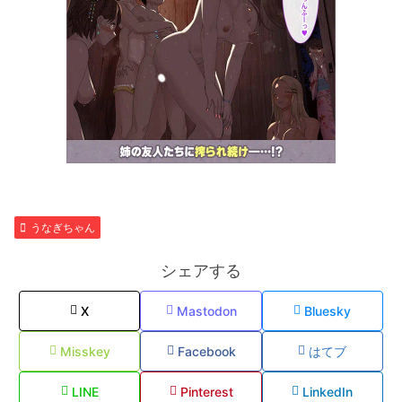
うなぎちゃん
シェアする
X
Mastodon
Bluesky
Misskey
Facebook
はてブ
LINE
Pinterest
LinkedIn