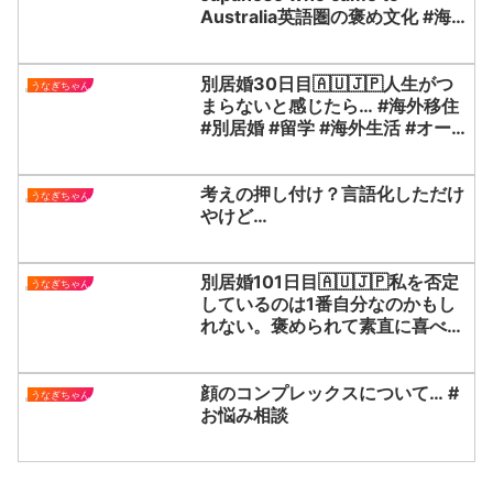
Australia英語圏の褒め文化 ⁡#海
外移住 #別居婚 #新妻 #留学 #オ
ーストラリア #goldcoast
別居婚30日目🇦🇺🇯🇵人生がつ
うなぎちゃん
まらないと感じたら…⁡ #海外移住
#別居婚 #留学 #海外生活 #オー
ストラリア
考えの押し付け？言語化しただけ
うなぎちゃん
やけど…
別居婚101日目🇦🇺🇯🇵私を否定
うなぎちゃん
しているのは1番自分なのかもし
れない。褒められて素直に喜べる
人間になりたい。#27才 #別居婚
#海外移住 #自己肯定感
顔のコンプレックスについて… #
うなぎちゃん
お悩み相談