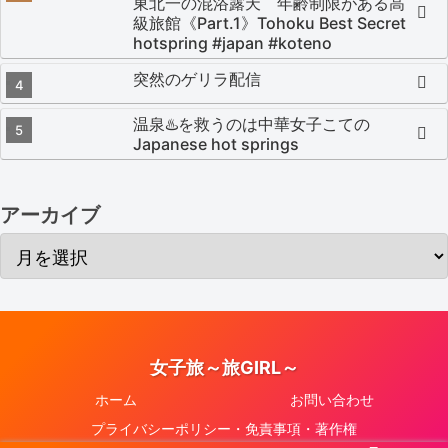
東北一の混浴露天 年齢制限がある高
級旅館《Part.1》Tohoku Best Secret
hotspring #japan #koteno
突然のゲリラ配信
温泉♨️を救うのは中華女子こての
Japanese hot springs
アーカイブ
女子旅～旅GIRL～
ホーム
お問い合わせ
プライバシーポリシー・免責事項・著作権