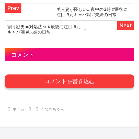
美人妻が怪しい…夜中の3時 #最後に
注目 #元キャバ嬢 #夫婦の日常
割り勘男🔥対処法👊 #最後に注目 #元
キャバ嬢 #夫婦の日常
コメント
コメントを書き込む
ホーム
うなぎちゃん