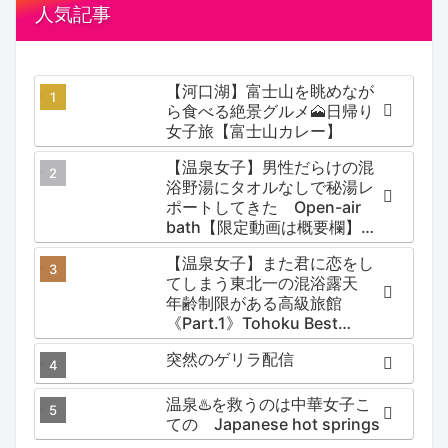
人気記事
【河口湖】富士山を眺めなが
ら食べる絶景グルメ🗻日帰り
女子旅【富士山カレー】
【温泉女子】男性だらけの混
浴野湯にタオルなしで秘湯レ
ポートしてきた Open-air
bath【限定動画は概要欄】尻
焼温泉郷 川の湯
【温泉女子】また君に恋をし
てしまう東北一の混浴露天
年齢制限がある高級旅館
《Part.1》Tohoku Best
Secret hotspring #japan
突然のゲリラ配信
#koteno
温泉♨️を救うのは中華女子こ
ての Japanese hot springs