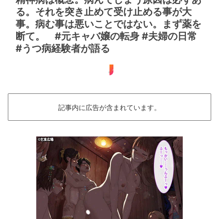
る。それを突き止めて受け止める事が大
事。病む事は悪いことではない。まず薬を
断て。 #元キャバ嬢の転身 #夫婦の日常
#うつ病経験者が語る
うなぎちゃん
記事内に広告が含まれています。