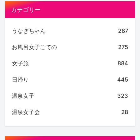
カテゴリー
うなぎちゃん
287
お風呂女子こての
275
女子旅
884
日帰り
445
温泉女子
323
温泉女子会
28