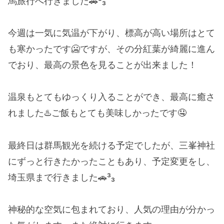
馬旅行へ行きました🚗³₃
今週は一気に気温が下がり、標高が高い場所はとて
も寒かったです🥶ですが、その分紅葉が綺麗に進ん
でおり、最高の景色を見ることが出来ました！
温泉もとてもゆっくり入ることができ、最高に癒さ
れました♨️ご飯もとても美味しかったです🤤
最終日は群馬観光を続ける予定でしたが、三峯神社
にずっと行きたかったこともあり、予定変更をし、
埼玉県まで行きました🚗³₃
神秘的な空気に包まれており、人気の理由が分かっ