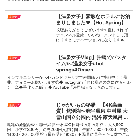
のベテラン看護師「おじまちゃん」内視鏡1年目の新人看護師、...
【温泉女子】素敵なホテルにお泊
温泉女子
まりしました❤️【Hot Spring】
視聴ありがとうございます✨️宜しければ
チャンネル登録、いいねコメントして頂
けますとモチベーションになります🔥今
回は素敵なホテルでのお風呂動画です🛁
ホスピタリティも含め、綺麗なお風呂に
本当に本当に素敵なホテル様でした！未
【温泉女子Vlog】沖縄でバスタ
温泉女子
公開長編はFANTIA...
イム✨#温泉女子#hot
springs#Onsen
インフルエンサーからセカンドキャリアで寿司職人に挑戦中！！是
非、フォローお願いします🥺◆Instagram「おじ様達の為に作るヘル
シー魚🐡手作りご飯 」◆YouTube「寿司職人なっちの日常」
◆Instagram「寿司乙葉/ Sushi O...
じゃがいもの秘湯。【4K高画
温泉女子
質】然別湖〜糠平温泉 中村屋 大
雪山国立公園内 混浴 露天風呂 日
本の民芸 熊の木彫り 温泉文化を
鳳凛の旅記録🍃＊糠平温泉 中村屋○日帰り入浴入浴料：大人600
守り継ぐ 北海道温泉旅【ぽっち
円、小学生300円、幼児200円入浴時間：午前7：30～10:00、午後
14:00～20：00閉館（最終受付19:30）※ 湯量に見合った人数でご利
ゃり女子の秘湯温泉旅】