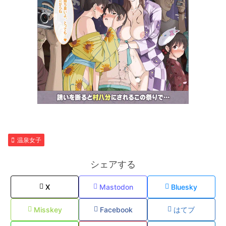
温泉女子
シェアする
X
Mastodon
Bluesky
Misskey
Facebook
はてブ