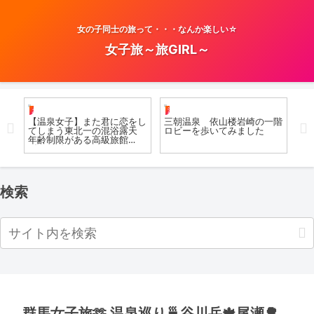
女の子同士の旅って・・・なんか楽しい☆
女子旅～旅GIRL～
お風呂女子こての
温泉女子
お
聴こ
【温泉女子】また君に恋をし
三朝温泉 依山楼岩崎の一階
【
限定
てしまう東北一の混浴露天
ロビーを歩いてみました
ら
年齢制限がある高級旅館
露
《Part.1》Tohoku Best
の
su
Secret hotspring #japan
the
#koteno
om
検索
群馬女子旅🫶 温泉巡り🍵谷川岳🍁尾瀬🌳