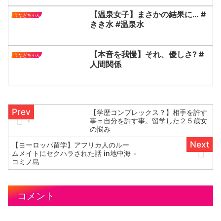
【温泉女子】まさかの結果に… #
うなぎちゃん
きき水 #温泉水
【本音を我慢】それ、優しさ? #
うなぎちゃん
人間関係
【学歴コンプレックス？】相手を許す
事＝自分を許す事。留学した２５歳女
の悩み
【ヨーロッパ留学】アフリカ人のルー
ムメイトにセクハラされた話 in地中海
コミノ島
コメント