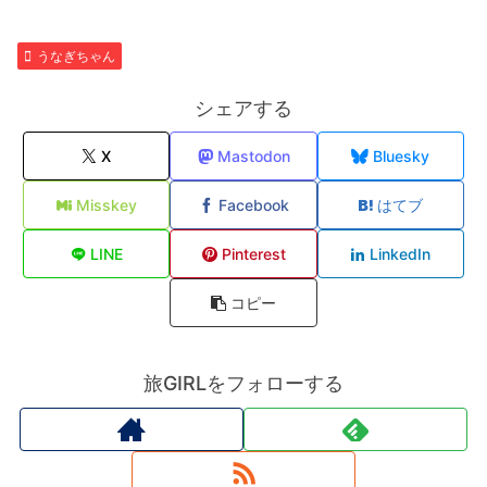
うなぎちゃん
シェアする
X
Mastodon
Bluesky
Misskey
Facebook
はてブ
LINE
Pinterest
LinkedIn
コピー
旅GIRLをフォローする