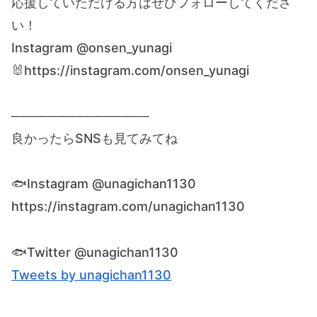
応援していただける方はぜひフォローしてくださ
い！
Instagram @onsen_yunagi
🐰https://instagram.com/onsen_yunagi
───────────────
良かったらSNSも見てみてね
🐟Instagram @unagichan1130
https://instagram.com/unagichan1130
🐟Twitter @unagichan1130
Tweets by unagichan1130