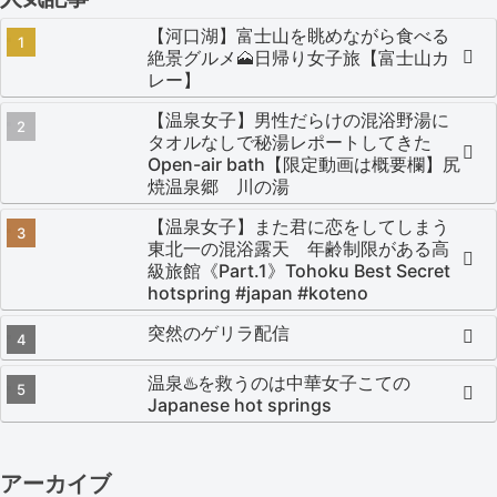
【河口湖】富士山を眺めながら食べる
絶景グルメ🗻日帰り女子旅【富士山カ
レー】
【温泉女子】男性だらけの混浴野湯に
タオルなしで秘湯レポートしてきた
Open-air bath【限定動画は概要欄】尻
焼温泉郷 川の湯
【温泉女子】また君に恋をしてしまう
東北一の混浴露天 年齢制限がある高
級旅館《Part.1》Tohoku Best Secret
hotspring #japan #koteno
突然のゲリラ配信
温泉♨️を救うのは中華女子こての
Japanese hot springs
アーカイブ