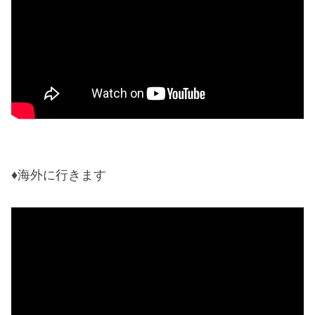
♦︎海外に行きます