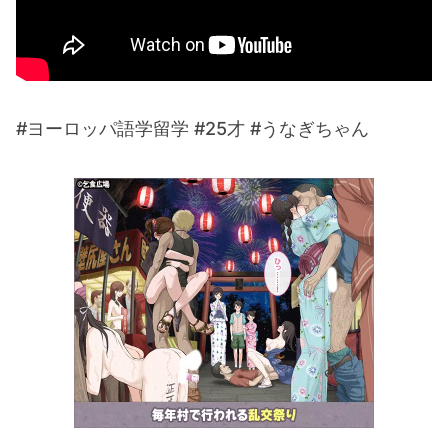
#ヨーロッパ語学留学 #25才 #うなぎちゃん