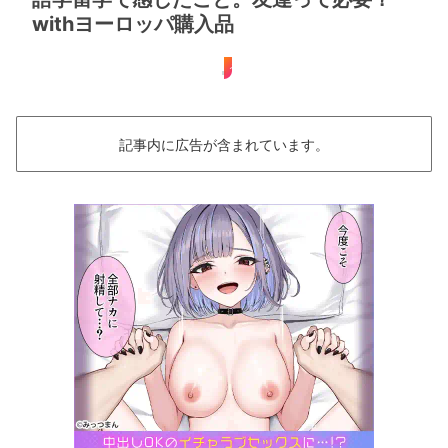
withヨーロッパ購入品
うなぎちゃん
記事内に広告が含まれています。