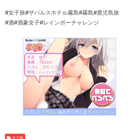
#女子旅#ザパルスホテル霧島#霧島#鹿児島旅
#酒#酒豪女子#レインボーチャレンジ
女子旅