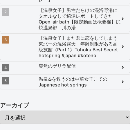
【温泉女子】男性だらけの混浴野湯に
タオルなしで秘湯レポートしてきた
Open-air bath【限定動画は概要欄】尻
焼温泉郷 川の湯
【温泉女子】また君に恋をしてしまう
東北一の混浴露天 年齢制限がある高
級旅館《Part.1》Tohoku Best Secret
hotspring #japan #koteno
突然のゲリラ配信
温泉♨️を救うのは中華女子こての
Japanese hot springs
アーカイブ