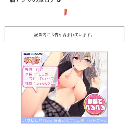
女子旅
記事内に広告が含まれています。