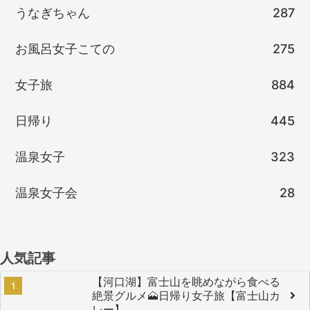
うなぎちゃん
287
お風呂女子こての
275
女子旅
884
日帰り
445
温泉女子
323
温泉女子会
28
人気記事
【河口湖】富士山を眺めながら食べる
絶景グルメ🗻日帰り女子旅【富士山カ
レー】