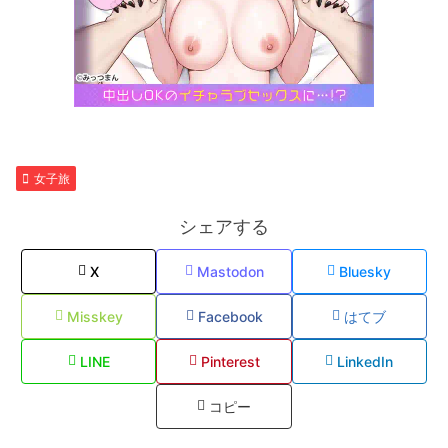
女子旅
シェアする
X
Mastodon
Bluesky
Misskey
Facebook
はてブ
LINE
Pinterest
LinkedIn
コピー