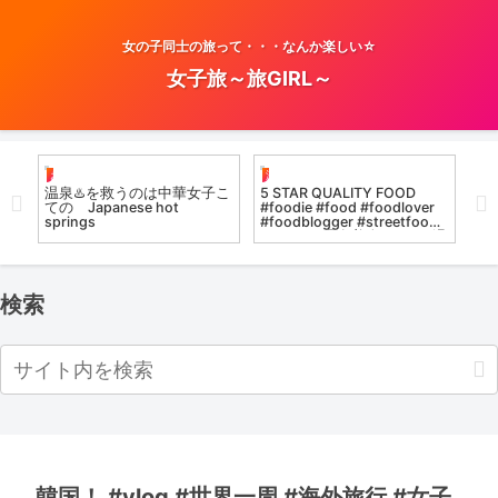
女の子同士の旅って・・・なんか楽しい☆
女子旅～旅GIRL～
お風呂女子こての
温泉女子
お
者の
温泉♨️を救うのは中華女子こ
5 STAR QUALITY FOOD
【
ール
ての Japanese hot
#foodie #food #foodlover
天
d
springs
#foodblogger #streetfood
た
#dance #温泉美人 #love #温
呂
泉女子 #musi
Ope
溫泉
検索
韓国！ #vlog #世界一周 #海外旅行 #女子