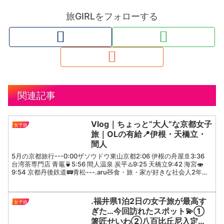
旅GIRLをフォローする
関連記事
Vlog｜ちょっと”大人”な京都女子
女子旅
旅｜OLの有給📍伊根・天橋立・
間人
5月の京都旅行---0:00ザソウドウ東山京都2:06 伊根の舟屋🚢3:36
台湾茶専門店 青竈🍵5:56 間人温泉 炭平♨️9:25 天橋立9:42 海宮🍣
9:54 京都丹後鉄道🚃青松---.aru🧸食・旅・家が好きな社会人2年目
の丸の内...
.福井県1泊2日の女子旅が最高す
女子旅
ぎた…今回訪れたスポット💫①
箸匠せいわ②八百比丘尼入定の