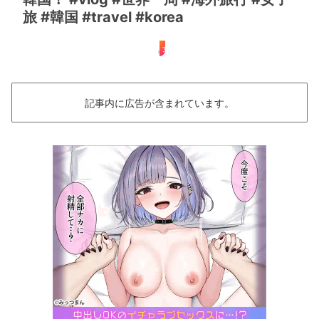
旅 #韓国 #travel #korea
女子旅
記事内に広告が含まれています。