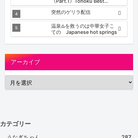
《Part.1》Tohoku Best
Secret hotspring #japan
突然のゲリラ配信
#koteno
温泉♨️を救うのは中華女子こ
ての Japanese hot springs
アーカイブ
カテゴリー
うなぎちゃん
287