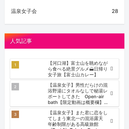
温泉女子会
28
人気記事
【河口湖】富士山を眺めなが
ら食べる絶景グルメ🗻日帰り
女子旅【富士山カレー】
【温泉女子】男性だらけの混
浴野湯にタオルなしで秘湯レ
ポートしてきた Open-air
bath【限定動画は概要欄】尻
焼温泉郷 川の湯
【温泉女子】また君に恋をし
てしまう東北一の混浴露天
年齢制限がある高級旅館