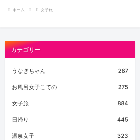
ホーム
女子旅
カテゴリー
うなぎちゃん
287
お風呂女子こての
275
女子旅
884
日帰り
445
温泉女子
323