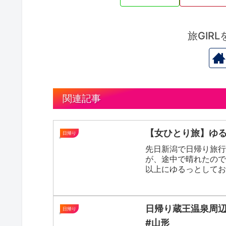
旅GIR
関連記事
【女ひとり旅】ゆる
日帰り
先日新潟で日帰り旅行
が、途中で晴れたの
以上にゆるっとしてお
たら嬉しいです🌷#一人
日帰り蔵王温泉周辺プラン🌿 #女子旅
日帰り
#山形