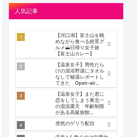
人気記事
【河口湖】富士山を眺
めながら食べる絶景グ
ルメ🗻日帰り女子旅
【富士山カレー】
【温泉女子】男性だら
けの混浴野湯にタオル
なしで秘湯レポートし
てきた Open-air
bath【限定動画は概要
【温泉女子】また君に
欄】尻焼温泉郷 川の
恋をしてしまう東北一
湯
の混浴露天 年齢制限
がある高級旅館
《Part.1》Tohoku Best
突然のゲリラ配信
Secret hotspring
#japan #koteno