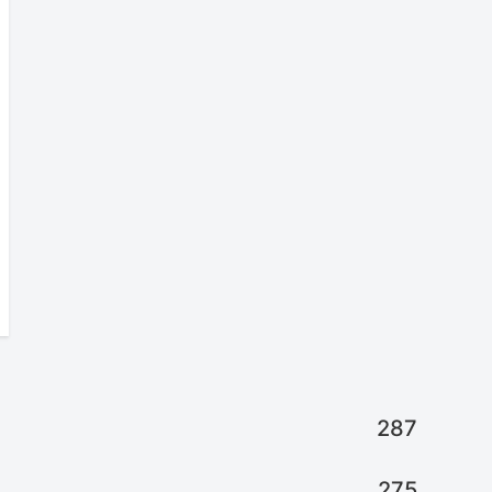
287
275