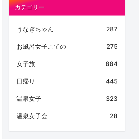
カテゴリー
うなぎちゃん
287
お風呂女子こての
275
女子旅
884
日帰り
445
温泉女子
323
温泉女子会
28