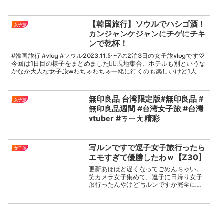
OLレイナさんのチャンネル↓（みゃあこもでてるよー）...
【韓国旅行】ソウルでハシゴ酒！
女子旅
カンジャンケジャンにチゲにチキ
ンで乾杯！
#韓国旅行 #vlog #ソウル2023.11.5〜7の2泊3日の女子旅vlogです♡
今回は1日目の様子をまとめました🙋‍♀️現地集合、ホテルも別というな
かなか大人な女子旅wわちゃわちゃ一緒に行くのも楽しいけど1人を
楽しむ時間があるのも海外...
無印良品 台湾限定版#無印良品 #
女子旅
無印良品週間 #台湾女子旅 #台灣
vtuber #ㄎㄧㄤ精彩
写ルンですで逗子女子旅行ったら
女子旅
エモすぎて優勝したわｗ【Z30】
更新あほほど遅くなってごめんちゃい。
笑カメラ女子集めて、逗子に日帰り女子
旅行ったんやけど写ルンですか完全にエ
モすぎて優勝したって話。これから夏休
みとか夏の思い出に絶対良いからマジで
見てほしい！写ルンです女子旅第２回す
んぞおお！！▼ことぴの動...