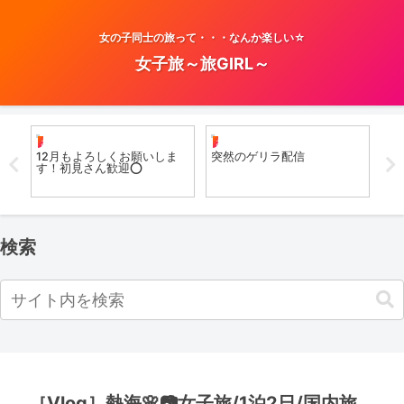
女の子同士の旅って・・・なんか楽しい☆
女子旅～旅GIRL～
お風呂女子こての
お風呂女子こての
お
なが
12月もよろしくお願いしま
突然のゲリラ配信
【
帰り
す！初見さん歓迎⭕️
ら
露
の
the
om
検索
［Vlog］熱海🌸📷女子旅/1泊2日/国内旅