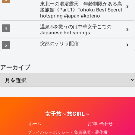
東北一の混浴露天 年齢制限がある高
級旅館《Part.1》Tohoku Best Secret
hotspring #japan #koteno
温泉♨️を救うのは中華女子こての
Japanese hot springs
突然のゲリラ配信
アーカイブ
女子旅～旅GIRL～
ホーム
お問い合わせ
プライバシーポリシー・免責事項・著作権