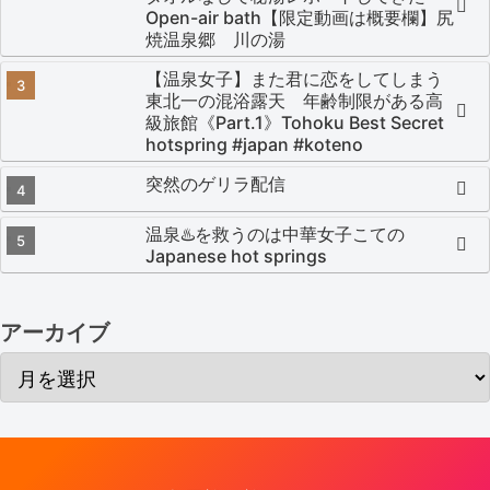
Open-air bath【限定動画は概要欄】尻
焼温泉郷 川の湯
【温泉女子】また君に恋をしてしまう
東北一の混浴露天 年齢制限がある高
級旅館《Part.1》Tohoku Best Secret
hotspring #japan #koteno
突然のゲリラ配信
温泉♨️を救うのは中華女子こての
Japanese hot springs
アーカイブ