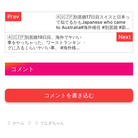
🇦🇺🇯🇵別居婚17日目スイスと日本っ
て似てるかもJapanese who came
to Australia⁡#海外移住 #別居婚 #新妻
#留学 #オーストラリア #goldcoast
🇦🇺🇯🇵別居婚19日目。海外でヤバい
事をやっちゃった。ワーストランキン
グに入るくらいヤバい事。 #海外移住
#別居婚 #新妻 #留学 #オーストラリ
ア #goldcoast
コメント
コメントを書き込む
ホーム
うなぎちゃん