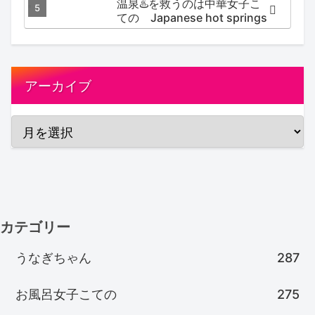
温泉♨️を救うのは中華女子こ
ての Japanese hot springs
アーカイブ
カテゴリー
うなぎちゃん
287
お風呂女子こての
275