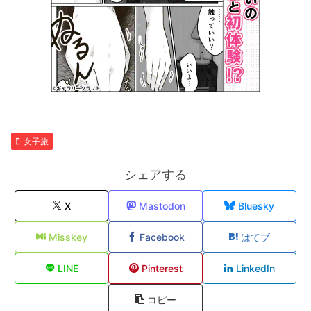
女子旅
シェアする
X
Mastodon
Bluesky
Misskey
Facebook
はてブ
LINE
Pinterest
LinkedIn
コピー