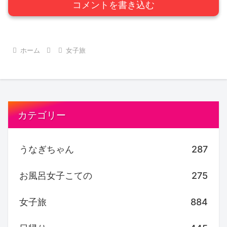
コメントを書き込む
ホーム
女子旅
カテゴリー
うなぎちゃん
287
お風呂女子こての
275
女子旅
884