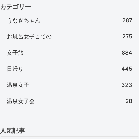
カテゴリー
うなぎちゃん
287
お風呂女子こての
275
女子旅
884
日帰り
445
温泉女子
323
温泉女子会
28
人気記事