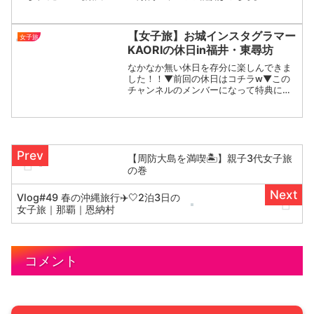
【女子旅】お城インスタグラマー
女子旅
KAORIの休日in福井・東尋坊
なかなか無い休日を存分に楽しんできま
した！！▼前回の休日はコチラw▼この
チャンネルのメンバーになって特典にア
クセスしてください:▼公式LINEアカウン
ト始めました✼••┈┈┈┈┈┈┈┈┈┈┈••✼⭐️お
すすめYouTube⭐️✅新選組✅戦国...
【周防大島を満喫🏝️】親子3代女子旅
の巻
Vlog#49 春の沖縄旅行✈️🤍2泊3日の
女子旅｜那覇｜恩納村
コメント