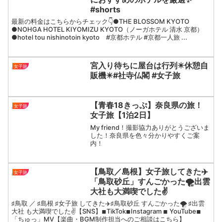
#shorts
最新の料金はこちらからチェック👇●THE BLOSSOM KYOTO
●NOHGA HOTEL KIYOMIZU KYOTO（ノーガホテル 清水 京都）
●hotel tou nishinotoin kyoto #京都ホテル #京都一人旅 ...
宮入り待ちに屋台は行列✴️休憩自
女子旅
販機✴️#社寺仏閣 #女子旅
【青春18きっぷ】奈良県の旅！
女子旅
女子旅【1泊2日】
My friend！撮影協力ありがとうございま
した！奈良県を色々分かりやすくご案
内！
【鳥取／島根】女子旅してきた✈️
女子旅
「鳥取砂丘」すんごかった🌪出雲
大社も大満喫でした✌️
♯鳥取 ／ ♯島根 ♯女子旅 してきた✈️♯鳥取砂丘 すんごかった🌪 ♯出雲
大社 も大満喫でした✌️【SNS】◾︎TikTok◾︎Instagram ◾︎ YouTube◾︎
「ちゅっ」MV【楽曲・BGM制作担当へのご相談はこちら】