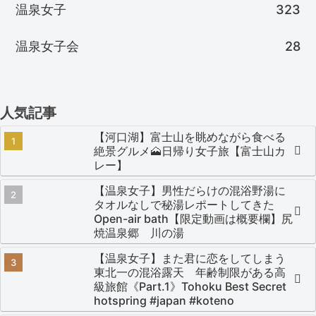
温泉女子
323
温泉女子会
28
人気記事
【河口湖】富士山を眺めながら食べる
絶景グルメ🗻日帰り女子旅【富士山カ
レー】
【温泉女子】男性だらけの混浴野湯に
タオルなしで秘湯レポートしてきた
Open-air bath【限定動画は概要欄】尻
焼温泉郷 川の湯
【温泉女子】また君に恋をしてしまう
東北一の混浴露天 年齢制限がある高
級旅館《Part.1》Tohoku Best Secret
hotspring #japan #koteno