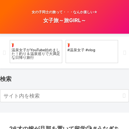
女の子同士の旅って・・・なんか楽しい☆
女子旅～旅GIRL～
日帰り
温泉女子
温
の混
温泉女子がYouTube始めまし
#温泉女子 #vlog
【
湯レ
た！釣り＆温泉巡りで大満足
【
r
な日帰り旅行
さ
】
っち
女子
検索
26才の嫁が旦那を置いて留学🥲 #うなぎち