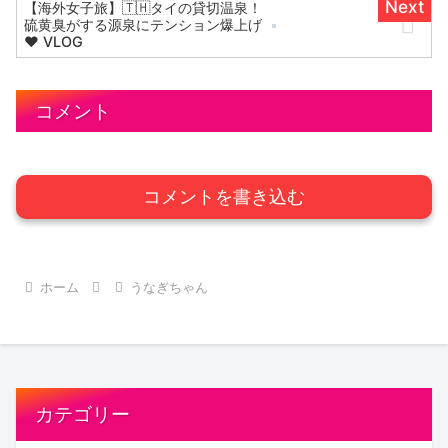
【海外女子旅】🇹🇭タイの貸切温泉！
硫黄臭がする源泉にテンション爆上げ
❤︎ VLOG
コメント
コメントを書き込む
ホーム
うなぎちゃん
カテゴリー