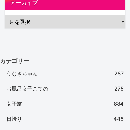
アーカイブ
カテゴリー
うなぎちゃん
287
お風呂女子こての
275
女子旅
884
日帰り
445