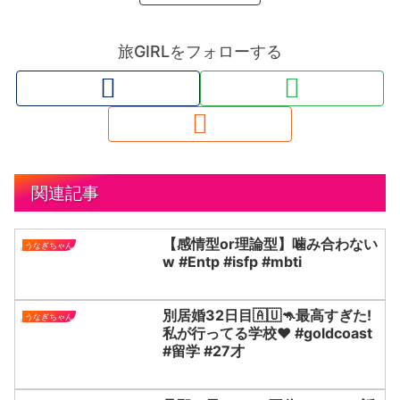
旅GIRLをフォローする
関連記事
【感情型or理論型】噛み合わない
うなぎちゃん
w #Entp #isfp #mbti
別居婚32日目🇦🇺🦘最高すぎた!
うなぎちゃん
私が行ってる学校❤︎ #goldcoast
#留学 #27才