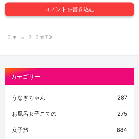
コメントを書き込む
ホーム
女子旅
カテゴリー
うなぎちゃん
287
お風呂女子こての
275
女子旅
884