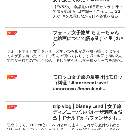
【EV53次】今話題の #日産サクラ に乗っ
て旅が始まる....!本編→「これは..... 女2
人がEVを充電しながら日本各地を巡る番
組。でも...EV充電スタンドが見つけられ
なければそこで旅は終わってしまう。果
たして番組の行く先は.......
フォトナ女子旅💗 ちょーちゃん
女子旅
と絵画について語る🍵( ‘-‘ 🍵 )ｵﾁｬ
ﾝ
フォートナイト女子旅シリーズ💗いつも私が足を引っ張ってばかり
ですが落ち着いたプレイで遊んで頂いております😊✨今回は初の2人
での女子旅なので色々お話しました💗今後も女子旅シリーズを増や
して行きますのでよろしくお願いします🤍໒꒱
モロッコ女子旅の幕開けはモロッ
女子旅
コ料理！#moroccotravel
#morocco #marakesh
#marakech #foodie #女子旅 #
モロッコ #大食い #タジン #クス
クス
trip vlog | Disney Land | 女子旅
女子旅
ディズニーパルパルーザ満喫🎀🫧
🐬 | ドナルドからファンサをもら
って幸せすぎた1日💙
初めまして。sininen(シニネン)と申します。これから旅行やお出か
け動画をあげていこうと思うので、見ていただけたら嬉しいです🌿