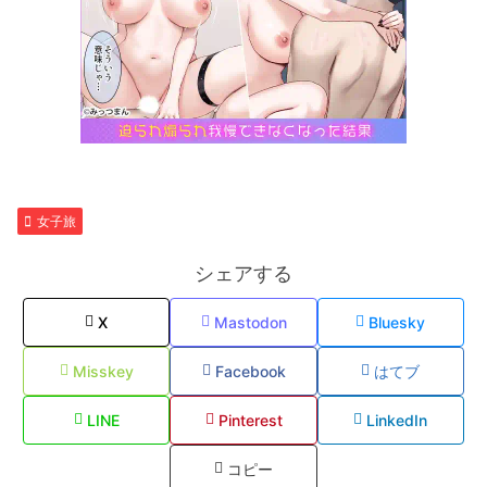
女子旅
シェアする
X
Mastodon
Bluesky
Misskey
Facebook
はてブ
LINE
Pinterest
LinkedIn
コピー