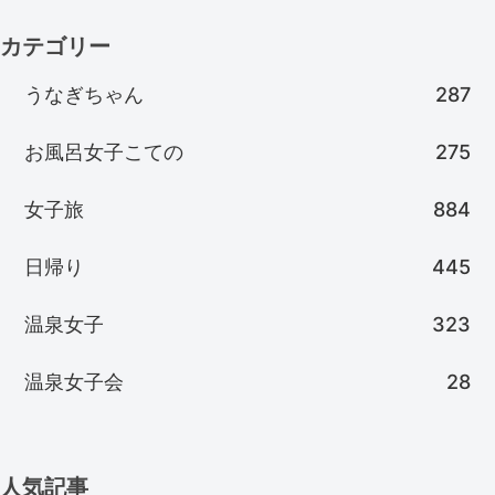
カテゴリー
うなぎちゃん
287
お風呂女子こての
275
女子旅
884
日帰り
445
温泉女子
323
温泉女子会
28
人気記事