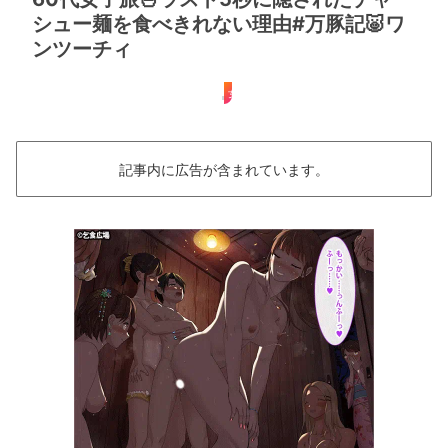
シュー麺を食べきれない理由#万豚記🐷ワ
ンツーチィ
女子旅
記事内に広告が含まれています。