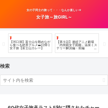
女の子同士の旅って・・・なんか楽しい☆
女子旅～旅GIRL～
日帰り
温泉女子
お
国
【河口湖】富士山を眺めなが
【第９話】連続アニメ劇場
【
💖
ら食べる絶景グルメ🗻日帰り
「内視鏡女子図鑑」温泉ミス
浴
温泉
女子旅【富士山カレー】
テリー解決編・前編 後
魔
編は明日配信
欄
Ons
spr
検索
60代女子旅🍜ラスト5秒に隠されたチャー