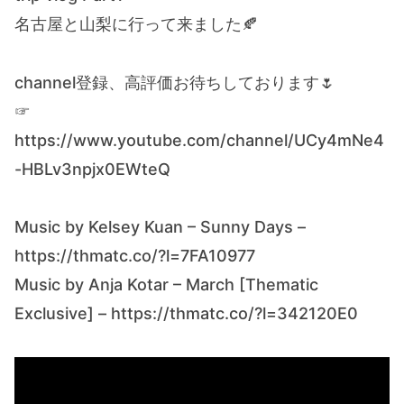
名古屋と山梨に行って来ました🍂
channel登録、高評価お待ちしております🌷
☞
https://www.youtube.com/channel/UCy4mNe4
-HBLv3npjx0EWteQ
Music by Kelsey Kuan – Sunny Days –
https://thmatc.co/?l=7FA10977
Music by Anja Kotar – March [Thematic
Exclusive] – https://thmatc.co/?l=342120E0