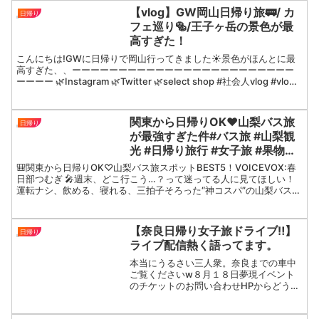
要文化財二指定されている碓氷第三橋
【vlog】GW岡山日帰り旅🚃/ カ
日帰り
梁 通称「めがね橋」軽...
フェ巡り🥯/王子ヶ岳の景色が最
高すぎた！
こんにちは!GWに日帰りで岡山行ってきました☀️景色がほんとに最
高すぎた、、ーーーーーーーーーーーーーーーーーーーーーーーー
ーーーー 🌿Instagram 🌿Twitter 🌿select shop #社会人vlog #vlog
#休日vl...
関東から日帰りOK♥山梨バス旅
日帰り
が最強すぎた件#バス旅 #山梨観
光 #日帰り旅行 #女子旅 #果物狩
り #ワイン試飲 #週末旅行 #国内
🎒関東から日帰りOK♡山梨バス旅スポットBEST5！VOICEVOX:春
旅行おすすめバス旅行
日部つむぎ 🎤週末、どこ行こう…？って迷ってる人に見てほしい！
運転ナシ、飲める、寝れる、三拍子そろった“神コスパ”の山梨バス旅
を、ランキング形式でテンポよく紹介します✨...
【奈良日帰り女子旅ドライブ‼︎】
日帰り
ライブ配信熱く語ってます。
本当にうるさい三人衆。奈良までの車中
ご覧くださいw８月１８日夢現イベント
のチケットのお問い合わせHPからどう
ぞ‼︎各種SNSのフォローもよろしくお願い
しますっ↓↓↓🦒公式HP⬇️ライバーやイ