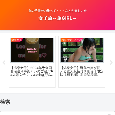
女の子同士の旅って・・・なんか楽しい☆
女子旅～旅GIRL～
温泉女子
お風呂女子こての
お
裸で
【温泉女子】2024年🐉全国
【温泉女子】野鳥の声が聴こ
ヴ
宗が
名湯巡り手ぬぐいのご紹介💖
える露天風呂付き別荘【限定
グ
#温泉女子 #hotspring #温泉
版は概要欄】那須温泉郷
揃
#混浴 #onsen #vlog 温泉女
Onsen Girls in Japan /
子♨『ぽ』ちゃん
Imperial Villa Onsen in Nasu
検索