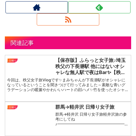
関連記事
【保存版】ふらっと女子旅♪埼玉
日帰り
秩父の下長瀞駅 他にはないオシ
ャレな無人駅で夜はBar✨【秩
父】【長瀞】【秩父鉄道】【日帰
今回は、秩父女子旅Viogです✨まみちゃんが下長瀞駅がオシャレに
り】【温泉】【旅館】
なっているということを聞きつけて行ってみました～素敵な青いグ
ラデーションの暖簾やかわいいハートの顔ハメ✨竹を使ったオシャレ
な雰囲気✨古き良き時代の建築物と現代のモダンがマッチし...
群馬→軽井沢 日帰り女子旅
日帰り
群馬→軽井沢 日帰り女子旅軽井沢旅の参
考にしてね
♪━━━━━━━━━━━━━━━━━行
った日:2024.11.6(水)10:00 伊勢崎出発
(高速道路利用)↓ 11:20 めがね橋国重