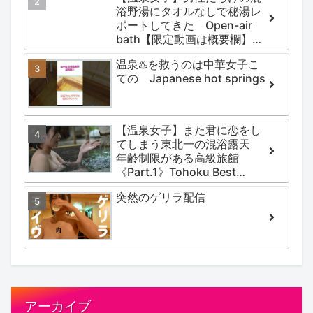
浴野湯にタオルなしで秘湯レ
ポートしてきた Open-air
bath【限定動画は概要欄】尻
焼温泉郷 川の湯
温泉♨️を救うのは中華女子こ
ての Japanese hot springs
【温泉女子】また君に恋をし
てしまう東北一の混浴露天
年齢制限がある高級旅館
《Part.1》Tohoku Best
Secret hotspring #japan
突然のゲリラ配信
#koteno
アーカイブ