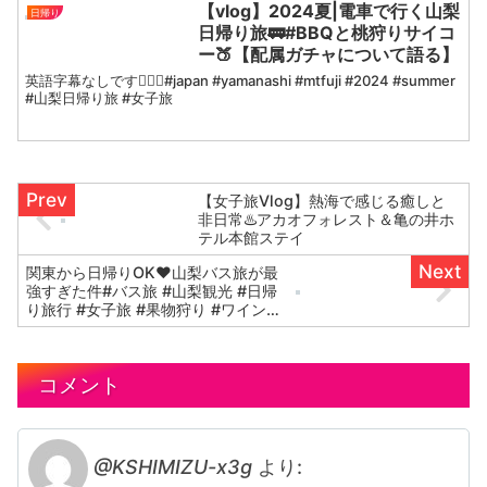
ベント情報盛りだくさん！🦒TikTok⬇️えこ
【vlog】2024夏|電車で行く山梨
日帰り
ひい...
日帰り旅🚃#BBQと桃狩りサイコ
ー🍑【配属ガチャについて語る】
英語字幕なしです🙇🏻‍♀️#japan #yamanashi #mtfuji #2024 #summer
#山梨日帰り旅 #女子旅
【女子旅Vlog】熱海で感じる癒しと
非日常♨️アカオフォレスト＆亀の井ホ
テル本館ステイ
関東から日帰りOK♥山梨バス旅が最
強すぎた件#バス旅 #山梨観光 #日帰
り旅行 #女子旅 #果物狩り #ワイン試
飲 #週末旅行 #国内旅行おすすめバス
旅行
コメント
@KSHIMIZU-x3g
より: