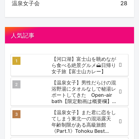
温泉女子会
28
人気記事
【河口湖】富士山を眺めなが
ら食べる絶景グルメ🗻日帰り
女子旅【富士山カレー】
【温泉女子】男性だらけの混
浴野湯にタオルなしで秘湯レ
ポートしてきた Open-air
bath【限定動画は概要欄】尻
焼温泉郷 川の湯
【温泉女子】また君に恋をし
てしまう東北一の混浴露天
年齢制限がある高級旅館
《Part.1》Tohoku Best
Secret hotspring #japan