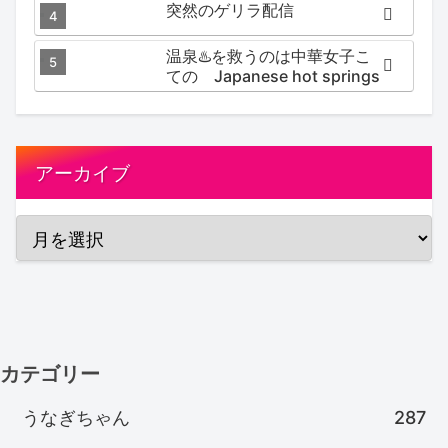
突然のゲリラ配信
#koteno
温泉♨️を救うのは中華女子こ
ての Japanese hot springs
アーカイブ
カテゴリー
うなぎちゃん
287