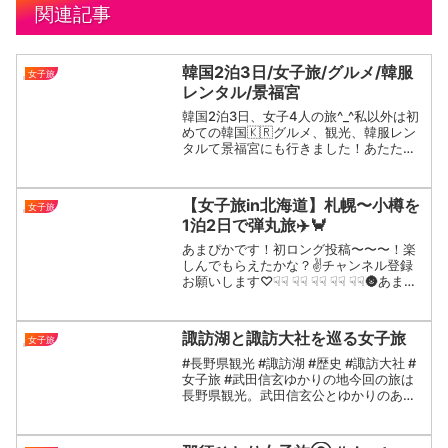
関連記事
韓国2泊3日/女子旅/グルメ/韓服
女子旅
レンタル/景福宮
韓国2泊3日、女子4人の旅^_^私以外は初
めての韓国🇰🇷グルメ、観光、韓服レン
タルて景福宮にも行きました！あたたか
い目で観て頂けると幸いです#韓国グルメ
#韓国旅行
【女子旅in北海道】札幌〜小樽を
女子旅
1泊2日で弾丸旅✈️🦀
あまぴかです！初ロング投稿〜〜〜！楽
しんでもらえたかな？✌️チャンネル登録
お願いします♡☟☟ ☟☟ ☟☟ ☟☟ ☟☟🌚あまぴ
か🌝【TikTok】【Instagram】🌚あまね
っち🌚【Instagram】【Twitter】
【TikTok】🌝ひ...
諏訪湖と諏訪大社を巡る女子旅
女子旅
#長野県観光 #諏訪湖 #歴史 #諏訪大社 #
女子旅 #武田信玄ゆかりの地今回の旅は
長野県観光。武田信玄公とゆかりのある
諏訪湖と諏訪大社を巡ります。