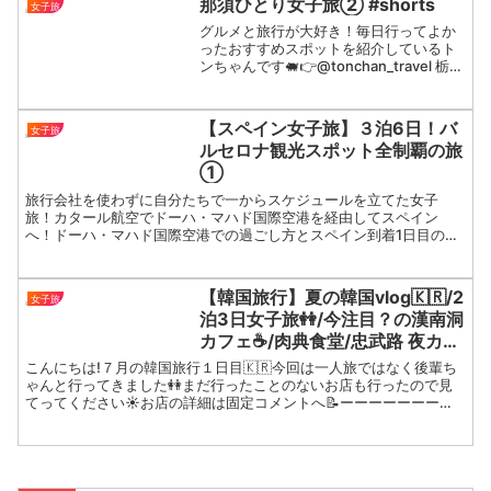
那須ひとり女子旅② #shorts
女子旅
グルメと旅行が大好き！毎日行ってよか
ったおすすめスポットを紹介しているト
ンちゃんです🐖👉​⁠@tonchan_travel 栃木
県の那須町に行って来たよ東京から新幹
線とバスで行けて、自然豊かな避暑地を
まんきつできて楽しかったホ...
【スペイン女子旅】３泊6日！バ
女子旅
ルセロナ観光スポット全制覇の旅
①
旅行会社を使わずに自分たちで一からスケジュールを立てた女子
旅！カタール航空でドーハ・マハド国際空港を経由してスペイン
へ！ドーハ・マハド国際空港での過ごし方とスペイン到着1日目の
vlog！
【韓国旅行】夏の韓国vlog🇰🇷/2
女子旅
泊3日女子旅👭/今注目？の漢南洞
カフェ☕️/肉典食堂/忠武路 夜カフ
ェ🍸
こんにちは!７月の韓国旅行１日目🇰🇷今回は一人旅ではなく後輩ち
ゃんと行ってきました👭まだ行ったことのないお店も行ったので見
てってください☀️お店の詳細は固定コメントへ📝ーーーーーーーー
ーーーーーーーーーーーーーーーーーーーー 🌿Instag...