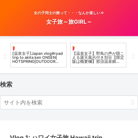
女の子同士の旅って・・・なんか楽しい☆
女子旅～旅GIRL～
温泉女子
お風呂女子こての
お
で露
[温泉女子]Japan vlog#road
【温泉女子】野鳥の声が聴こ
【
み
trip to akita ken ONSEN|
える露天風呂付き別荘【限定
ア
天風
HOTSPRING|OUTDOOR
版は概要欄】那須温泉郷
愛
郷
HOTSPRING in AUTUMN
Onsen Girls in Japan /
Op
#
2023|EDNA VLOG
Imperial Villa Onsen in Nasu
検索
Vlog 1: ハワイ女子旅 Hawaii trip